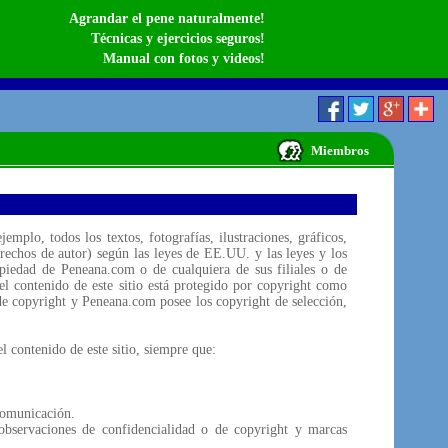
Agrandar el pene naturalmente!
Técnicas y ejercicios seguros!
Manual con fotos y videos!
Miembros
mplo, todos los textos, fotografías, ilustraciones, gráficos,
erechos de autor) según las leyes de EE.UU. y las leyes y los
opiedad de Peneana.com o de cualquiera de sus filiales o de
el contenido de este sitio está protegido por copyright como
 de copyright y Peneana.com posee los copyright de selección,
 contenido de este sitio, siempre que:
comunicación.
bservaciones de confidencialidad o de copyright y marcas