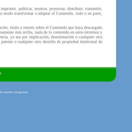
primir, publicar, mostrar, proyectar, distribuir, transmitir,
otro modo transformar o adaptar el Contenido, todo o en parte,
echo, título o interés sobre el Contenido que haya descargado
esamente más arriba, nada de lo contenido en estos términos y
encia, ya sea por implicación, desestimación o cualquier otra
patente o cualquier otro derecho de propiedad intelectual de
p
 de nuestro programa.