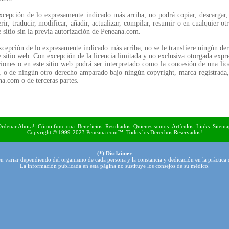
cepción de lo expresamente indicado más arriba, no podrá copiar, descargar, im
erir, traducir, modificar, añadir, actualizar, compilar, resumir o en cualquier 
e sitio sin la previa autorización de Peneana.com.
cepción de lo expresamente indicado más arriba, no se le transfiere ningún der
e sitio web. Con excepción de la licencia limitada y no exclusiva otorgada expr
iones o en este sitio web podrá ser interpretado como la concesión de una lic
 o de ningún otro derecho amparado bajo ningún copyright, marca registrada, 
a.com o de terceras partes.
Ordenar Ahora!
Cómo funciona
Beneficios
Resultados
Quienes somos
Artículos
Links
Sitema
Copyright © 1999-2023 Peneana.com™, Todos los Derechos Reservados!
(*) Disclaimer
n variar dependiendo del organismo de cada persona y la constancia y dedicación en la práctica
La información publicada en esta página no sustituye los consejos de su médico.