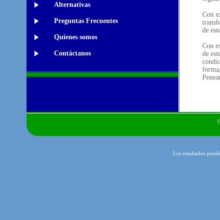
Alternativas
Con ex
Preguntas Frecuentes
transf
de est
Quienes somos
Con ex
Contáctanos
de est
condic
forma,
Penean
Los resultados puede