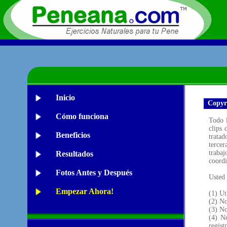
Inicio
Copyri
Cómo funciona
Todo l
clips 
Beneficios
tratad
tercer
trabaj
Resultados
coordi
Fotos Antes y Después
Usted 
Empezar Ahora!
(1) Ut
(2) No
(3) No
(4) N
regist