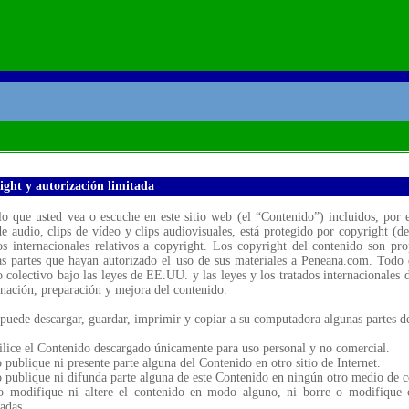
ght y autorización limitada
o que usted vea o escuche en este sitio web (el “Contenido”) incluidos, por eje
de audio, clips de vídeo y clips audiovisuales, está protegido por copyright (d
os internacionales relativos a copyright. Los copyright del contenido son pr
as partes que hayan autorizado el uso de sus materiales a Peneana.com. Todo 
o colectivo bajo las leyes de EE.UU. y las leyes y los tratados internacionales
nación, preparación y mejora del contenido.
puede descargar, guardar, imprimir y copiar a su computadora algunas partes del
ilice el Contenido descargado únicamente para uso personal y no comercial.
 publique ni presente parte alguna del Contenido en otro sitio de Internet.
 publique ni difunda parte alguna de este Contenido en ningún otro medio de 
o modifique ni altere el contenido en modo alguno, ni borre o modifique o
radas.